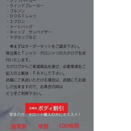
・ジップパーカー
・ウィンドブレーカー
・ブルゾン
・ＤＯＧＴシャツ
・エプロン
・トートバッグ
・キャップ サンバイザー
・マグカップなど
※まずはオーダーキットをご請求下さい。
発注書とＴシャツ・ポロシャツのカタログを送
付いたします。
カタログからご希望商品を選び、必要事項をご
記入の上郵送・ＦＡＸして下さい。
店舗にご来店いただける場合は、店頭にてお渡
しが出来ますので、お急ぎの時は
どうぞご利用下さい。
学生の方、大ロット購入の方にオススメ！
100枚割
通常割
学割