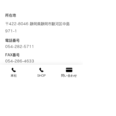
STUDIO/本社 プリントスタジオ
所在地
〒422-8046 静岡県静岡市駿河区中島
971-1
電話番号
054-282-5711
FAX番号
054-286-4633
営業時間
本社
SHOP
問い合わせ
平日10：00～18：30／土曜日10:00〜
17:00
定休日
日曜／祝日／指定土曜日
メール
info@footlocker.jp