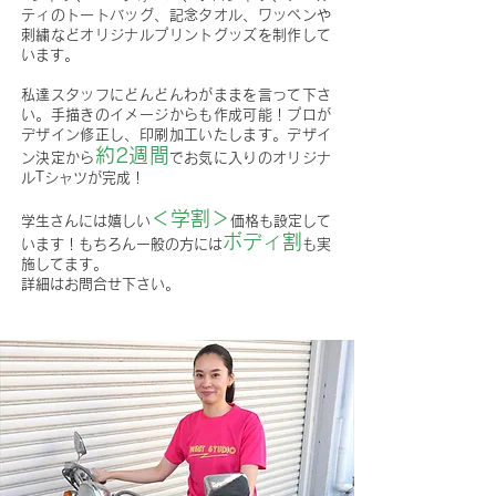
ティのトートバッグ、記念タオル、ワッペンや
刺繍などオリジナルプリントグッズを制作して
います。
私達スタッフにどんどんわがままを言って下さ
い。手描きのイメージからも作成可能！プロが
デザイン修正し、印刷加工いたします。デザイ
約2週間
ン決定から
でお気に入りのオリジナ
ルTシャツが完成！
＜学割＞
学生さんには嬉しい
価格も設定して
ボディ割
います！もちろん一般の方には
も実
施してます。
詳細はお問合せ下さい。