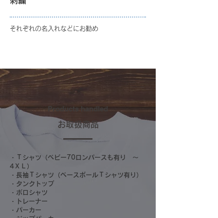
刺繍
それぞれの名入れなどにお勧め
Products handled
お取扱商品
・Ｔシャツ（ベビー70ロンパースも有り ～
4ＸＬ）
・長袖Ｔシャツ（ベースボールＴシャツ有り）
・タンクトップ
・ポロシャツ
・トレーナー
・パーカー